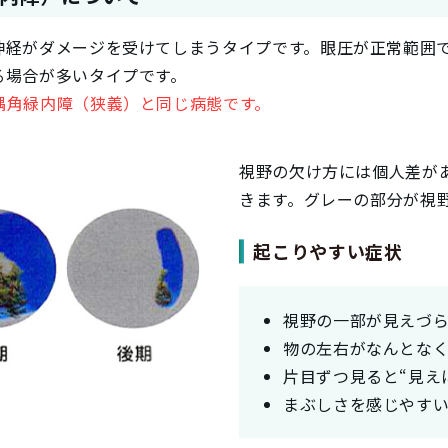
神経がダメージを受けてしまうタイプです。眼圧が正常範囲
る場合が多いタイプです。
隅角緑内障（狭義）と同じ病態です。
視野の欠け方には個人差が
きます。グレーの部分が視
起こりやすい症状
視野の一部が見えづ
物の左右がなんとな
片目ずつ見ると“見え
まぶしさを感じやす