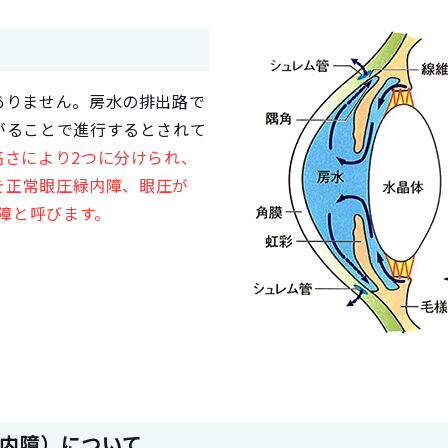
ありません。房水の排出路で
がることで進行するとされて
高さにより2つに分けられ、
障を正常眼圧緑内障、眼圧が
内障と呼びます。
内障）について