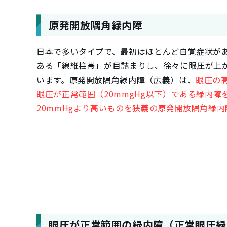
原発開放隅角緑内障
日本で多いタイプで、最初はほとんど自覚症状が
ある「線維柱帯」が目詰まりし、徐々に眼圧が上
います。原発開放隅角緑内障（広義）は、
眼圧の
眼圧が正常範囲（20mmgHg以下）である緑内
20mmHgより高いものを狭義の原発開放隅角緑
眼圧が正常範囲の緑内障
（正常眼圧緑